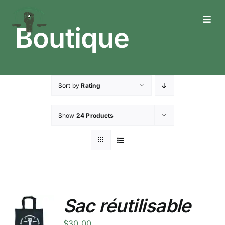
Skip
to
Toggl
Boutique
content
Navig
Who We Are
What We Do
Sort by
Rating
What’s Happening
Show
24 Products
Get In Touch
Sac réutilisable
$
30.00