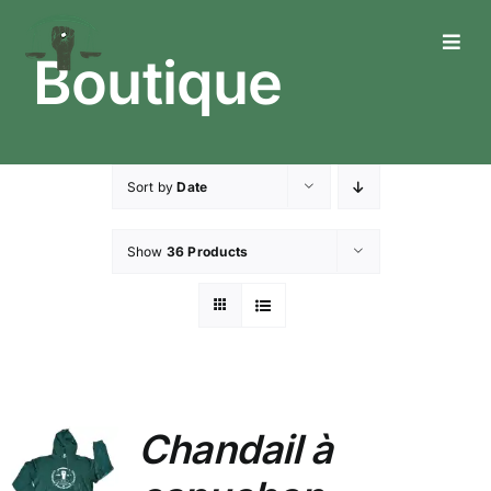
Skip
to
Toggl
Boutique
content
Navig
Who We Are
What We Do
Sort by
Date
What’s Happening
Show
36 Products
Get In Touch
Chandail à