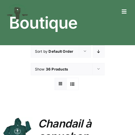
Skip
to
Toggl
Boutique
content
Navig
Who We Are
What We Do
Sort by
Default Order
What’s Happening
Show
36 Products
Get In Touch
Chandail à