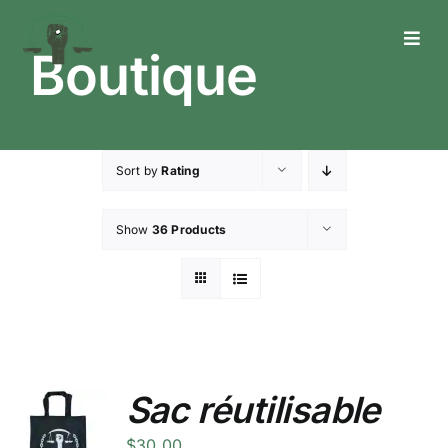
Skip
to
Toggl
Boutique
content
Navig
Who We Are
What We Do
Sort by
Rating
What’s Happening
Show
36 Products
Get In Touch
Sac réutilisable
$
30.00