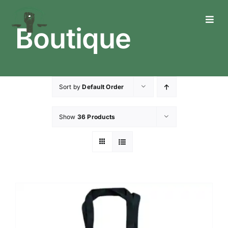
Skip
to
Toggl
Boutique
content
Navig
Who We Are
What We Do
Sort by
Default Order
What’s Happening
Show
36 Products
Get In Touch