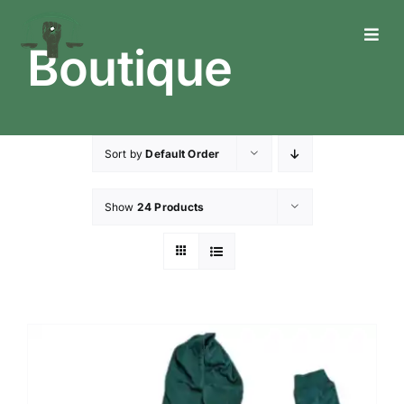
Skip
to
Toggl
Boutique
content
Navig
Who We Are
What We Do
Sort by
Default Order
What’s Happening
Show
24 Products
Get In Touch