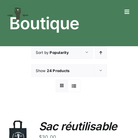
Skip
to
Toggl
Boutique
content
Navig
Who We Are
What We Do
Sort by
Popularity
What’s Happening
Show
24 Products
Get In Touch
Sac réutilisable
$
30.00