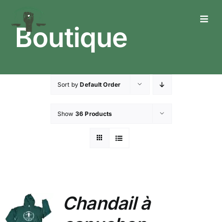
Skip
to
Toggl
Boutique
content
Navig
Who We Are
What We Do
Sort by
Default Order
What’s Happening
Show
36 Products
Get In Touch
Chandail à